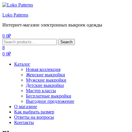
Menu
Loko Patterns
Интернет-магазин электронных выкроек одежды
0
0
₽
Search
Search
for:
8
0
0
₽
Каталог
Новая коллекция
Женские выкройки
Мужские выкройки
Детские выкройки
Мастер классы
Бесплатные выкройки
Выгодное предложение
О магазине
Как выбрать размер
Ответы на вопросы
Контакты