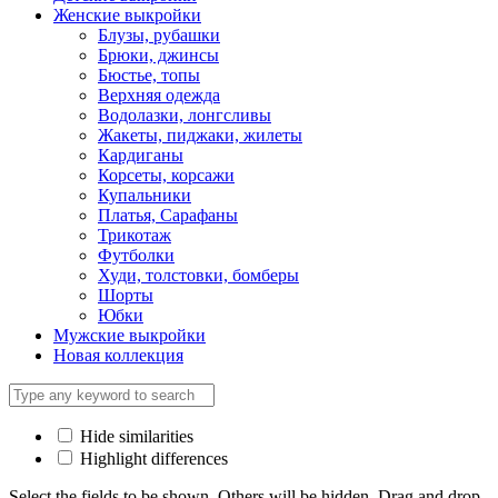
Женские выкройки
Блузы, рубашки
Брюки, джинсы
Бюстье, топы
Верхняя одежда
Водолазки, лонгсливы
Жакеты, пиджаки, жилеты
Кардиганы
Корсеты, корсажи
Купальники
Платья, Сарафаны
Трикотаж
Футболки
Худи, толстовки, бомберы
Шорты
Юбки
Мужские выкройки
Новая коллекция
Hide similarities
Highlight differences
Select the fields to be shown. Others will be hidden. Drag and drop