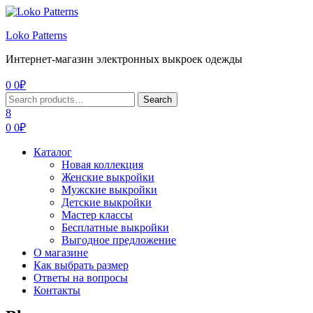
Menu
Loko Patterns
Интернет-магазин электронных выкроек одежды
0
0
₽
Search
Search
for:
8
0
0
₽
Каталог
Новая коллекция
Женские выкройки
Мужские выкройки
Детские выкройки
Мастер классы
Бесплатные выкройки
Выгодное предложение
О магазине
Как выбрать размер
Ответы на вопросы
Контакты