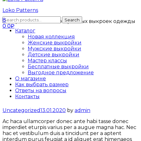
Loko Patterns
Search
8
Search
Интернет-магазин электронных выкроек одежды
for:
0
0
0
0
₽
₽
Каталог
Новая коллекция
Женские выкройки
Мужские выкройки
Детские выкройки
Мастер классы
Бесплатные выкройки
Выгодное предложение
О магазине
Как выбрать размер
Ответы на вопросы
Контакты
Categories
Uncategorized
13.01.2020
by
admin
Ac haca ullamcorper donec ante habi tasse donec
imperdiet eturpis varius per a augue magna hac. Nec
hac et vestibulum duis a tincidunt per a aptent
interdum purus feugiat a id aliquet erat himenaeos