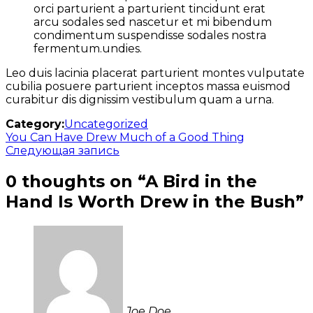
orci parturient a parturient tincidunt erat
arcu sodales sed nascetur et mi bibendum
condimentum suspendisse sodales nostra
fermentum.undies.
Leo duis lacinia placerat parturient montes vulputate
cubilia posuere parturient inceptos massa euismod
curabitur dis dignissim vestibulum quam a urna.
Category:
Uncategorized
Навигация
Previous
You Can Have Drew Much of a Good Thing
post:
Next
Следующая запись
по
post:
записям
0 thoughts on “
A Bird in the
Hand Is Worth Drew in the Bush
”
Joe Doe