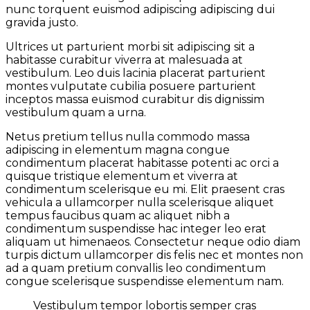
nunc torquent euismod adipiscing adipiscing dui
gravida justo.
Ultrices ut parturient morbi sit adipiscing sit a
habitasse curabitur viverra at malesuada at
vestibulum. Leo duis lacinia placerat parturient
montes vulputate cubilia posuere parturient
inceptos massa euismod curabitur dis dignissim
vestibulum quam a urna.
Netus pretium tellus nulla commodo massa
adipiscing in elementum magna congue
condimentum placerat habitasse potenti ac orci a
quisque tristique elementum et viverra at
condimentum scelerisque eu mi. Elit praesent cras
vehicula a ullamcorper nulla scelerisque aliquet
tempus faucibus quam ac aliquet nibh a
condimentum suspendisse hac integer leo erat
aliquam ut himenaeos. Consectetur neque odio diam
turpis dictum ullamcorper dis felis nec et montes non
ad a quam pretium convallis leo condimentum
congue scelerisque suspendisse elementum nam.
Vestibulum tempor lobortis semper cras