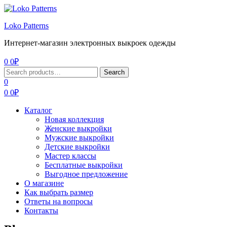
Menu
Loko Patterns
Интернет-магазин электронных выкроек одежды
0
0
₽
Search
Search
for:
0
0
0
₽
Каталог
Новая коллекция
Женские выкройки
Мужские выкройки
Детские выкройки
Мастер классы
Бесплатные выкройки
Выгодное предложение
О магазине
Как выбрать размер
Ответы на вопросы
Контакты