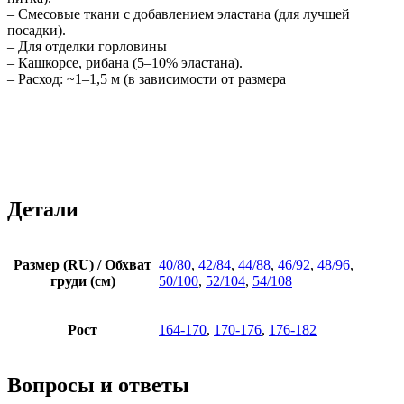
– Смесовые ткани с добавлением эластана (для лучшей
посадки).
– Для отделки горловины
– Кашкорсе, рибана (5–10% эластана).
– Расход: ~1–1,5 м (в зависимости от размера
Детали
Размер (RU) / Обхват
40/80
,
42/84
,
44/88
,
46/92
,
48/96
,
груди (см)
50/100
,
52/104
,
54/108
Рост
164-170
,
170-176
,
176-182
Вопросы и ответы