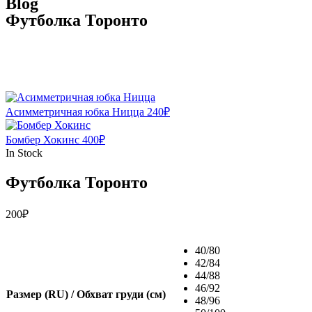
Blog
Футболка Торонто
Асимметричная юбка Ницца
240
₽
Бомбер Хокинс
400
₽
In Stock
Футболка Торонто
200
₽
40/80
42/84
44/88
46/92
Размер (RU) / Обхват груди (см)
48/96