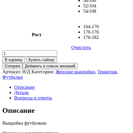
50/100
52/104
54/108
164-170
170-176
Рост
176-182
Очистить
Количество
товара
В корзину
Купить сейчас
Футболка
Compare
Добавить в список желаний
Торонто
Артикул:
Н/Д
Категории:
Женские выкройки
,
Трикотаж
,
Футболки
Описание
Детали
Вопросы и ответы
Описание
Выкройка футболкин