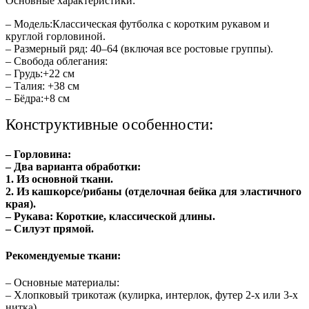
Основные характеристики:
– Модель:Классическая футболка с коротким рукавом и
круглой горловиной.
– Размерный ряд: 40–64 (включая все ростовые группы).
– Свобода облегания:
– Грудь:+22 см
– Талия: +38 см
– Бёдра:+8 см
К
онструктивные особенности:
– Горловина:
– Два варианта обработки:
1. Из основной ткани.
2. Из кашкорсе/рибаны (отделочная бейка для эластичного
края).
– Рукава: Короткие, классической длины.
– Силуэт прямой.
Ре
комендуемые ткани:
– Основные материалы:
– Хлопковый трикотаж (кулирка, интерлок, футер 2-х или 3-х
нитка).